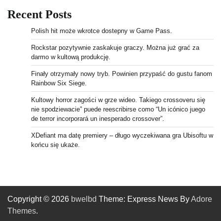
Recent Posts
Polish hit może wkrotce dostepny w Game Pass.
Rockstar pozytywnie zaskakuje graczy. Można już grać za
darmo w kultową produkcję.
Finały otrzymały nowy tryb. Powinien przypaść do gustu fanom
Rainbow Six Siege.
Kultowy horror zagości w grze wideo. Takiego crossoveru się
nie spodziewacie” puede reescribirse como “Un icónico juego
de terror incorporará un inesperado crossover”.
XDefiant ma datę premiery – długo wyczekiwana gra Ubisoftu w
końcu się ukaże.
Copyright © 2026
bwelbd
Theme: Express News By
Adore
Themes
.