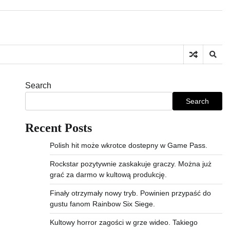
Search
Search
Recent Posts
Polish hit może wkrotce dostepny w Game Pass.
Rockstar pozytywnie zaskakuje graczy. Można już
grać za darmo w kultową produkcję.
Finały otrzymały nowy tryb. Powinien przypaść do
gustu fanom Rainbow Six Siege.
Kultowy horror zagości w grze wideo. Takiego