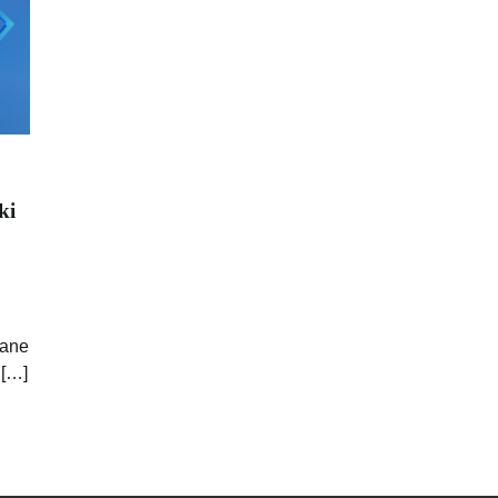
ki
wane
 […]