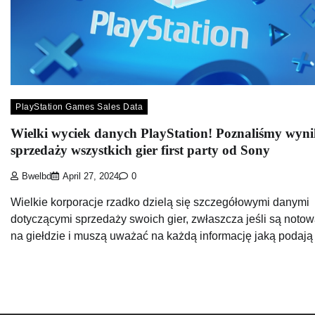
PlayStation Games Sales Data
Wielki wyciek danych PlayStation! Poznaliśmy wyni
sprzedaży wszystkich gier first party od Sony
Bwelbd
April 27, 2024
0
Wielkie korporacje rzadko dzielą się szczegółowymi danymi
dotyczącymi sprzedaży swoich gier, zwłaszcza jeśli są noto
na giełdzie i muszą uważać na każdą informację jaką podają