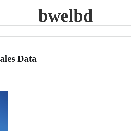
bwelbd
ales Data