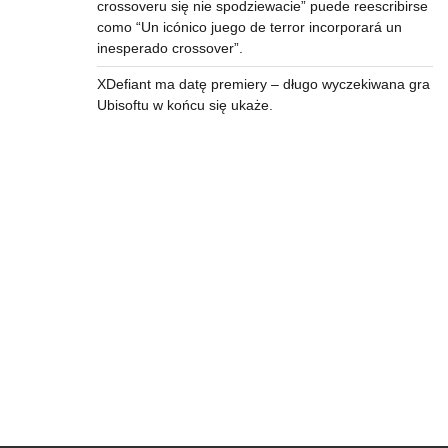
crossoveru się nie spodziewacie” puede reescribirse
como “Un icónico juego de terror incorporará un
inesperado crossover”.
XDefiant ma datę premiery – długo wyczekiwana gra
Ubisoftu w końcu się ukaże.