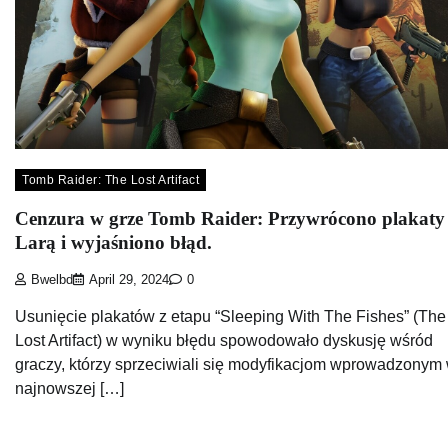
Tomb Raider: The Lost Artifact
Cenzura w grze Tomb Raider: Przywrócono plakaty
Larą i wyjaśniono błąd.
Bwelbd
April 29, 2024
0
Usunięcie plakatów z etapu “Sleeping With The Fishes” (The
Lost Artifact) w wyniku błędu spowodowało dyskusję wśród
graczy, którzy sprzeciwiali się modyfikacjom wprowadzonym
najnowszej […]